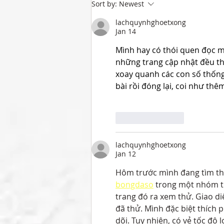
Checkmate! The Winner of the
Sort by:
Newest
SUR Chess Puzzle Competition
lachquynhghoetxong
Jan 14
Mình hay có thói quen đọc m
những trang cập nhật đều the
xoay quanh các con số thống 
bài rồi đóng lại, coi như t
Like
Reply
lachquynhghoetxong
Jan 12
Hôm trước mình đang tìm thôn
bongdaso
 trong một nhóm t
trang đó ra xem thử. Giao di
đã thử. Mình đặc biệt thích ph
dõi. Tuy nhiên, có vẻ tốc độ