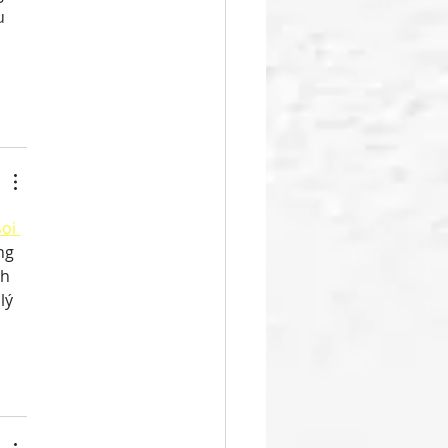
u 
soi 
ng 
h 
lý 