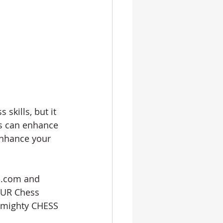
skills, but it 
es can enhance 
 enhance your 
ss.com and 
 SUR Chess 
r mighty CHESS 