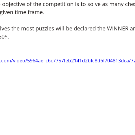
e objective of the competition is to solve as many che
 given time frame. 
ves the most puzzles will be declared the WINNER an
50$.
tic.com/video/5964ae_c6c7757feb2141d2bfc8d6f704813dca/7