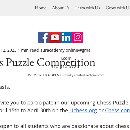
Home
About Us
Learn with Us
Grow with U
suracademy.online@gmai
 12, 2023
1 min read
 Puzzle Competition
l.com
415 515 5725
©2021 by SUR ACADEMY. Proudly created with Wix.com
asts,
invite you to participate in our upcoming Chess Puzzle
ril 15th to April 30th on the 
Lichess.org
 or 
Chess.co
 open to all students who are passionate about chess