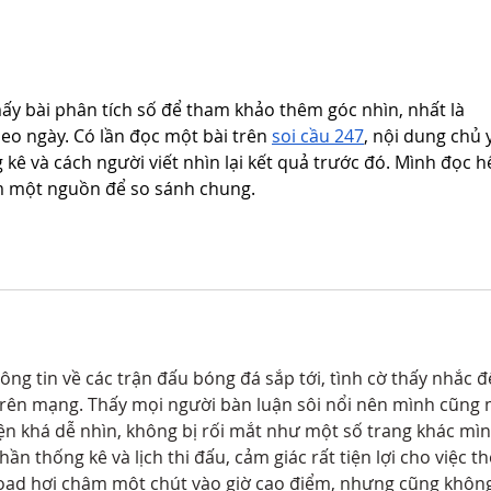
Celebrating Our Champions: A
Our s
Remarkable Performance in the
CalCh
State Championship
Cham
ấy bài phân tích số để tham khảo thêm góc nhìn, nhất là 
o ngày. Có lần đọc một bài trên 
soi cầu 247
, nội dung chủ 
kê và cách người viết nhìn lại kết quả trước đó. Mình đọc hế
hêm một nguồn để so sánh chung.
g tin về các trận đấu bóng đá sắp tới, tình cờ thấy nhắc đ
rên mạng. Thấy mọi người bàn luận sôi nổi nên mình cũng 
ện khá dễ nhìn, không bị rối mắt như một số trang khác mìn
ần thống kê và lịch thi đấu, cảm giác rất tiện lợi cho việc th
 load hơi chậm một chút vào giờ cao điểm, nhưng cũng khôn