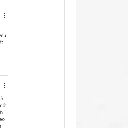
uccess from the K-5
ess Scholastic
pionship League
yếu 
t 
ến 
mở 
h 
eo 
g 