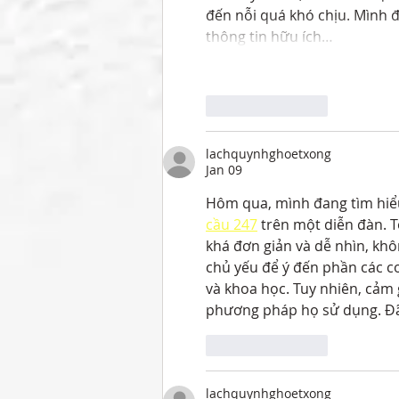
đến nỗi quá khó chịu. Mình đ
thông tin hữu ích…
Like
Reply
lachquynhghoetxong
Jan 09
Hôm qua, mình đang tìm hiểu
cầu 247
 trên một diễn đàn. 
khá đơn giản và dễ nhìn, kh
chủ yếu để ý đến phần các co
và khoa học. Tuy nhiên, cảm 
phương pháp họ sử dụng. Đã 
Like
Reply
lachquynhghoetxong