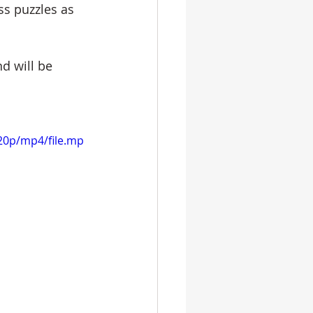
ss puzzles as 
d will be 
20p/mp4/file.mp