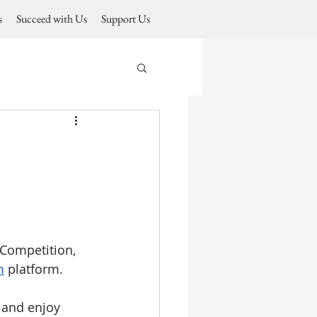
s
Succeed with Us
Support Us
 Competition, 
m
platform.
 and enjoy 